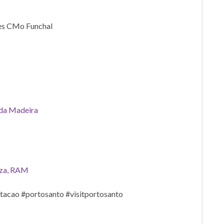
mes CMo Funchal
 da Madeira
eza, RAM
tacao #portosanto #visitportosanto