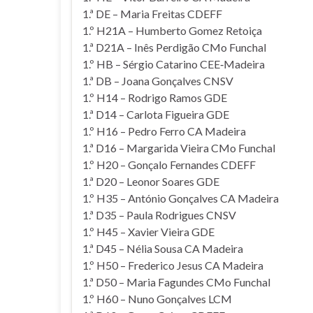
1.ª DE – Maria Freitas CDEFF
1.º H21A – Humberto Gomez Retoiça
1.ª D21A – Inês Perdigão CMo Funchal
1.º HB – Sérgio Catarino CEE‑Madeira
1.ª DB – Joana Gonçalves CNSV
1.º H14 – Rodrigo Ramos GDE
1.ª D14 – Carlota Figueira GDE
1.º H16 – Pedro Ferro CA Madeira
1.ª D16 – Margarida Vieira CMo Funchal
1.º H20 – Gonçalo Fernandes CDEFF
1.ª D20 – Leonor Soares GDE
1.º H35 – António Gonçalves CA Madeira
1.ª D35 – Paula Rodrigues CNSV
1.º H45 – Xavier Vieira GDE
1.ª D45 – Nélia Sousa CA Madeira
1.º H50 – Frederico Jesus CA Madeira
1.ª D50 – Maria Fagundes CMo Funchal
1.º H60 – Nuno Gonçalves LCM