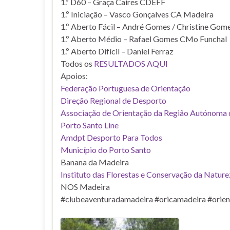
1.ª D60 – Graça Caires CDEFF
1.º Iniciação – Vasco Gonçalves CA Madeira
1.º Aberto Fácil – André Gomes / Christine Go
1.º Aberto Médio – Rafael Gomes CMo Funchal
1.º Aberto Difícil – Daniel Ferraz
Todos os
RESULTADOS AQUI
Apoios:
Federação Portuguesa de Orientação
Direção Regional de Desporto
Associação de Orientação da Região Autónoma
Porto Santo Line
Amdpt Desporto Para Todos
Município do Porto Santo
Banana da Madeira
Instituto das Florestas e Conservação da Natur
NOS Madeira
#clubeaventuradamadeira #oricamadeira #orien