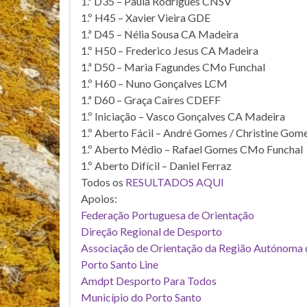
1.ª D35 – Paula Rodrigues CNSV
1.º H45 – Xavier Vieira GDE
1.ª D45 – Nélia Sousa CA Madeira
1.º H50 – Frederico Jesus CA Madeira
1.ª D50 – Maria Fagundes CMo Funchal
1.º H60 – Nuno Gonçalves LCM
1.ª D60 – Graça Caires CDEFF
1.º Iniciação – Vasco Gonçalves CA Madeira
1.º Aberto Fácil – André Gomes / Christine Go
1.º Aberto Médio – Rafael Gomes CMo Funchal
1.º Aberto Difícil – Daniel Ferraz
Todos os
RESULTADOS AQUI
Apoios:
Federação Portuguesa de Orientação
Direção Regional de Desporto
Associação de Orientação da Região Autónoma
Porto Santo Line
Amdpt Desporto Para Todos
Município do Porto Santo