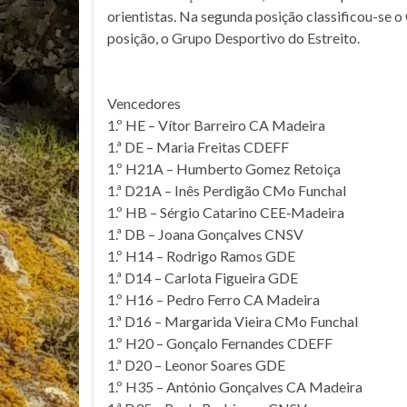
orientistas. Na segunda posição classificou-se o
posição, o Grupo Desportivo do Estreito.
Vencedores
1.º HE – Vítor Barreiro CA Madeira
1.ª DE – Maria Freitas CDEFF
1.º H21A – Humberto Gomez Retoiça
1.ª D21A – Inês Perdigão CMo Funchal
1.º HB – Sérgio Catarino CEE‑Madeira
1.ª DB – Joana Gonçalves CNSV
1.º H14 – Rodrigo Ramos GDE
1.ª D14 – Carlota Figueira GDE
1.º H16 – Pedro Ferro CA Madeira
1.ª D16 – Margarida Vieira CMo Funchal
1.º H20 – Gonçalo Fernandes CDEFF
1.ª D20 – Leonor Soares GDE
1.º H35 – António Gonçalves CA Madeira