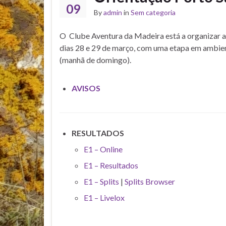
09
By
admin
in
Sem categoria
O Clube Aventura da Madeira está a organizar a
dias 28 e 29 de março, com uma etapa em ambien
(manhã de domingo).
AVISOS
RESULTADOS
E1 – Online
E1 – Resultados
E1 – Splits
|
Splits Browser
E1 – Livelox