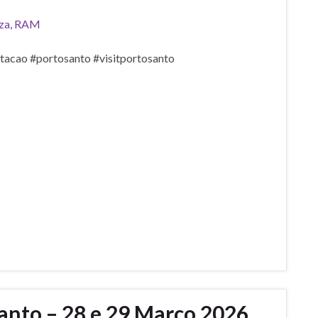
eza, RAM
tacao #portosanto #visitportosanto
anto – 28 e 29 Março 2026