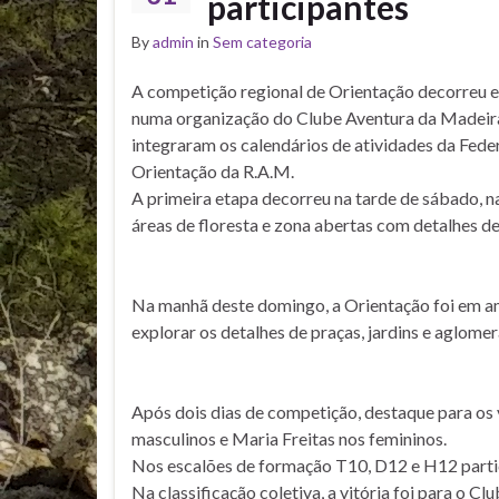
participantes
By
admin
in
Sem categoria
A competição regional de Orientação decorreu 
numa organização do Clube Aventura da Madeira
integraram os calendários de atividades da Fed
Orientação da R.A.M.
A primeira etapa decorreu na tarde de sábado, n
áreas de floresta e zona abertas com detalhes de
Na manhã deste domingo, a Orientação foi em am
explorar os detalhes de praças, jardins e aglomer
Após dois dias de competição, destaque para os v
masculinos e Maria Freitas nos femininos.
Nos escalões de formação T10, D12 e H12 partic
Na classificação coletiva, a vitória foi para o 